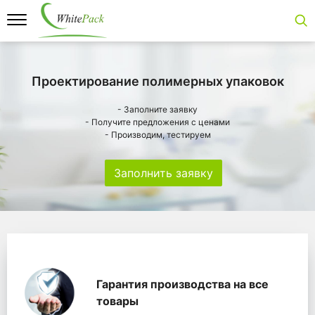
Проектирование полимерных упаковок
- Заполните заявку
- Получите предложения с ценами
- Производим, тестируем
Заполнить заявку
Особенности
Главная
Главные банеры
WhitePack переработк
Гарантия производства на все
товары