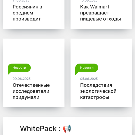
11.06.2025
10.06.2025
Россиянин в
Как Walmart
среднем
превращает
производит
пищевые отходы
больше 350 кг
в доходы
мусора в год
Новости
Новости
09.06.2025
05.06.2025
Отечественные
Последствия
исследователи
экологической
придумали
катастрофы
новый способ
помогут убрать
для утилизации
микробы от
древесины
Роснано
WhitePack : 📢