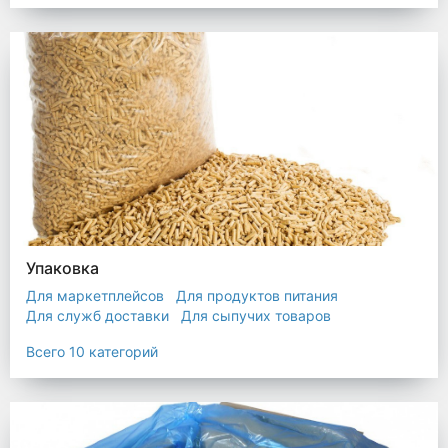
Упаковка
Для маркетплейсов
Для продуктов питания
Для служб доставки
Для сыпучих товаров
Для текстиля
Мешки
Пакеты
Пленка
Всего 10 категорий
Промышленная упаковка
Прочая полиэтиленовая упаковка