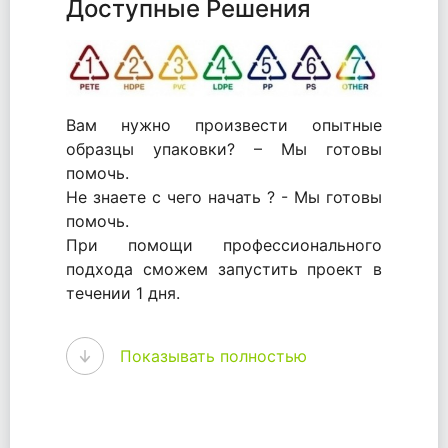
Доступные Решения
Вам нужно произвести опытные
образцы упаковки? – Мы готовы
помочь.
Не знаете с чего начать ? - Мы готовы
помочь.
При помощи профессионального
подхода сможем запустить проект в
течении 1 дня.
WhitePack - перерабатываем пластик.
Показывать полностью
Мы принимали самое активное
участие в становлении этого рынка в
России и странах СНГ. Наши
товары были первыми в каталоге