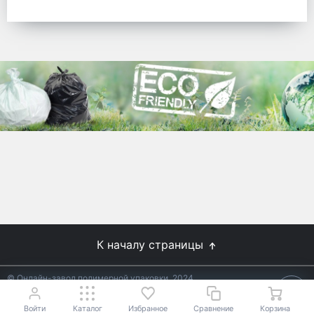
готовых решений для предприятий по
упаковке, и сегодня мы перешли в
раздел производства товаров онлайн
для Вас, по ценам производства.
Используйте готовые решения от
лидеров отрасли.
WhitePack
8 (495) 204-18-49
info@whitepack.ru
К началу страницы
© Онлайн-завод полимерной упаковки, 2024
Не является публичной офертой.
Условия уточняйте у
18+
менеджеров.
Войти
Каталог
Избранное
Сравнение
Корзина