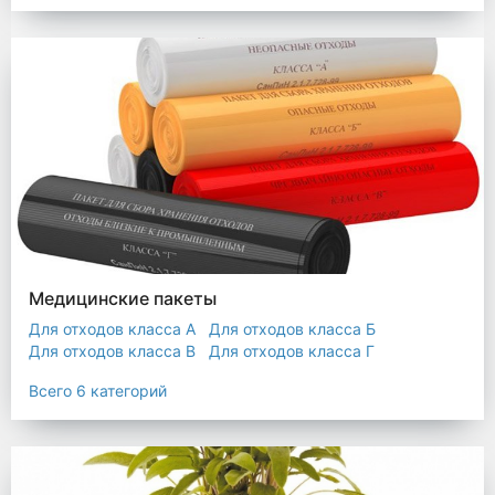
Мешки строительные
Мешок для листьев
Медицинские пакеты
Для отходов класса А
Для отходов класса Б
Для отходов класса В
Для отходов класса Г
Для отходов класса Д
Всего 6 категорий
Пакеты термостойкие для утилизатора