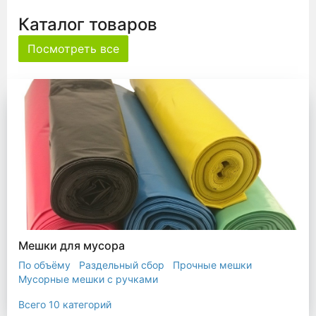
Каталог товаров
Посмотреть все
Мешки для мусора
По объёму
Раздельный сбор
Прочные мешки
Мусорные мешки с ручками
Мешки для евроконтейнера
Мешки с ушками
Всего 10 категорий
Прозрачные мешки
Биоразлагаемые мешки