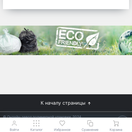
готовых решений для предприятий по
упаковке, и сегодня мы перешли в
раздел производства товаров онлайн
для Вас, по ценам производства.
Используйте готовые решения от
лидеров отрасли.
WhitePack
8 (495) 204-18-49
info@whitepack.ru
К началу страницы
© Онлайн-завод полимерной упаковки, 2024
Не является публичной офертой.
Условия уточняйте у
18+
менеджеров.
Войти
Каталог
Избранное
Сравнение
Корзина