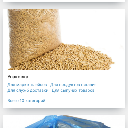
Упаковка
Для маркетплейсов
Для продуктов питания
Для служб доставки
Для сыпучих товаров
Для текстиля
Мешки
Пакеты
Пленка
Всего 10 категорий
Промышленная упаковка
Прочая полиэтиленовая упаковка