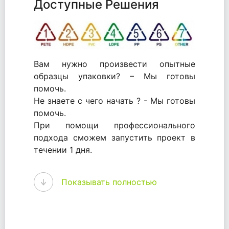
Доступные Решения
Вам нужно произвести опытные
образцы упаковки? – Мы готовы
помочь.
Не знаете с чего начать ? - Мы готовы
помочь.
При помощи профессионального
подхода сможем запустить проект в
течении 1 дня.
WhitePack - перерабатываем пластик.
Показывать полностью
Мы принимали самое активное
участие в становлении этого рынка в
России и странах СНГ. Наши
товары были первыми в каталоге