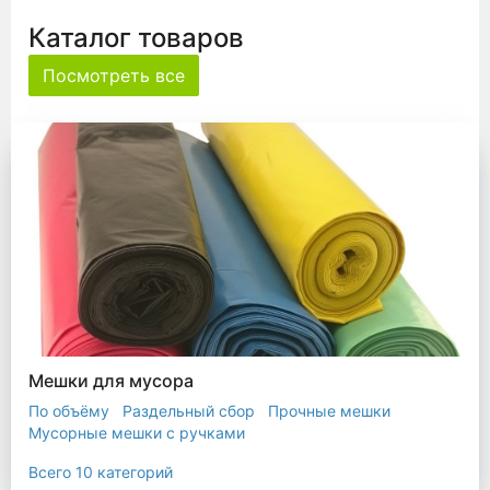
Каталог товаров
Посмотреть все
Мешки для мусора
По объёму
Раздельный сбор
Прочные мешки
Мусорные мешки с ручками
Мешки для евроконтейнера
Мешки с ушками
Всего 10 категорий
Прозрачные мешки
Биоразлагаемые мешки