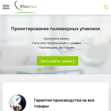
Проектирование полимерных упаковок
- Заполните заявку
- Получите предложения с ценами
- Производим, тестируем
Заполнить заявку
Особенности
Главная
Главные банеры
WhitePack переработк
Гарантия производства на все
товары