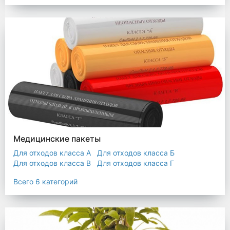
Мешки строительные
Мешок для листьев
Медицинские пакеты
Для отходов класса А
Для отходов класса Б
Для отходов класса В
Для отходов класса Г
Для отходов класса Д
Всего 6 категорий
Пакеты термостойкие для утилизатора