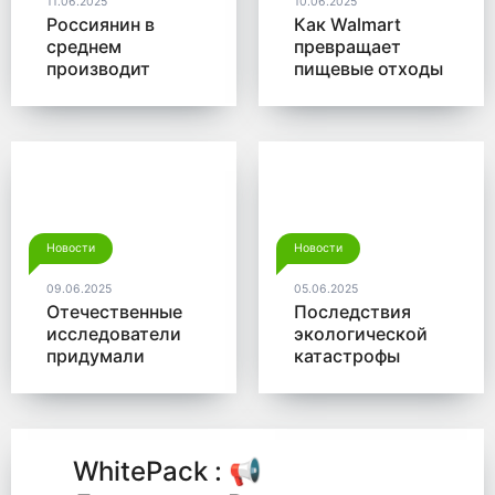
11.06.2025
10.06.2025
Россиянин в
Как Walmart
среднем
превращает
производит
пищевые отходы
больше 350 кг
в доходы
мусора в год
Новости
Новости
09.06.2025
05.06.2025
Отечественные
Последствия
исследователи
экологической
придумали
катастрофы
новый способ
помогут убрать
для утилизации
микробы от
древесины
Роснано
WhitePack : 📢