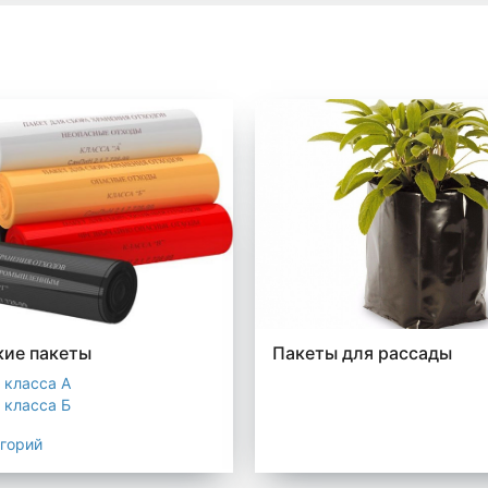
ие пакеты
Пакеты для рассады
 класса А
 класса Б
 класса В
егорий
 класса Г
 класса Д