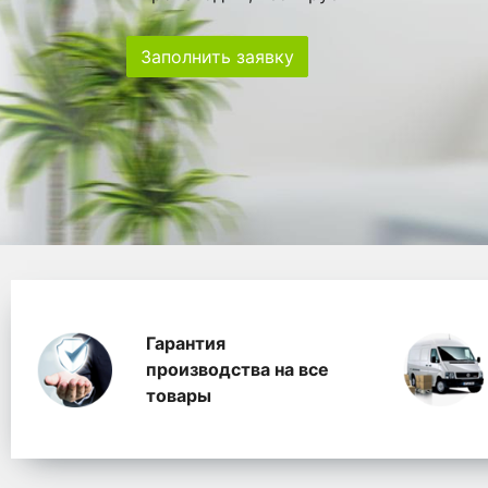
Заполнить заявку
Особенности
Главная
Главные банеры
WhitePack переработк
Гарантия
производства на все
товары