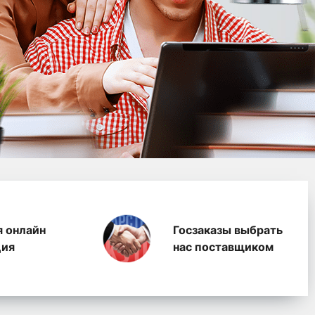
водство полимерных п
я онлайн
Госзаказы выбрать
ция
нас поставщиком