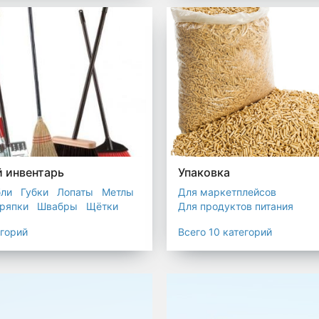
остойкие для утилизатора
 инвентарь
Упаковка
бли
Губки
Лопаты
Метлы
Для маркетплейсов
ряпки
Швабры
Щётки
Для продуктов питания
Для служб доставки
егорий
Всего 10 категорий
Для сыпучих товаров
Для 
Мешки
Пакеты
Пленка
Промышленная упаковка
Прочая полиэтиленовая упа