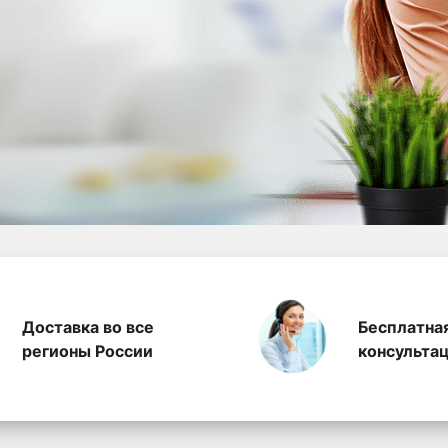
а полиэтилена, произ
Доставка во все
Бесплатна
регионы России
консульта