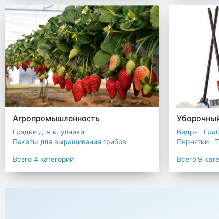
Биоразлагаемые мешки
Пакеты терм
Мешки строительные
Мешок для листьев
Агропромышленность
Уборочный
Грядки для клубники
Вёдра
Гра
Пакеты для выращивания грибов
Перчатки
Т
Пакет для саженцев
Всего 4 категорий
Всего 9 кат
Мульчирующая пленка