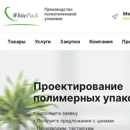
Производство
Мо
полиэтиленовой
упаковки
Не 
Товары
Услуги
Закупки
Компания
Пр
Проектирование
полимерных упак
- Заполните заявку
- Получите предложения с ценами
- Производим, тестируем