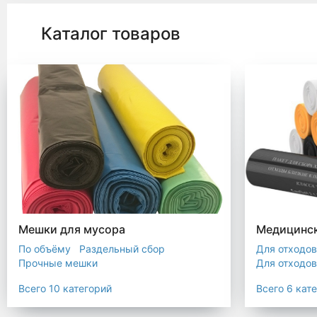
Каталог товаров
Мешки для мусора
Медицинск
По объёму
Раздельный сбор
Для отходов
Прочные мешки
Для отходов
Мусорные мешки с ручками
Для отходов
Всего 10 категорий
Всего 6 кат
Мешки для евроконтейнера
Для отходов
Мешки с ушками
Прозрачные мешки
Для отходов