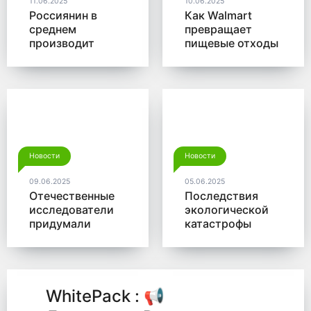
11.06.2025
10.06.2025
Россиянин в
Как Walmart
среднем
превращает
производит
пищевые отходы
больше 350 кг
в доходы
мусора в год
Новости
Новости
09.06.2025
05.06.2025
Отечественные
Последствия
исследователи
экологической
придумали
катастрофы
новый способ
помогут убрать
для утилизации
микробы от
древесины
Роснано
WhitePack : 📢