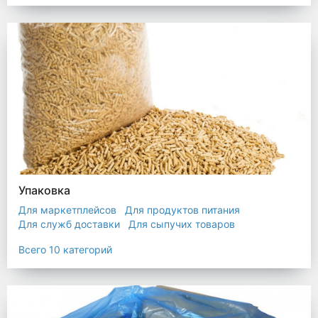
Упаковка
Для маркетплейсов
Для продуктов питания
Для служб доставки
Для сыпучих товаров
Для текстиля
Мешки
Пакеты
Пленка
Всего 10 категорий
Промышленная упаковка
Прочая полиэтиленовая упаковка