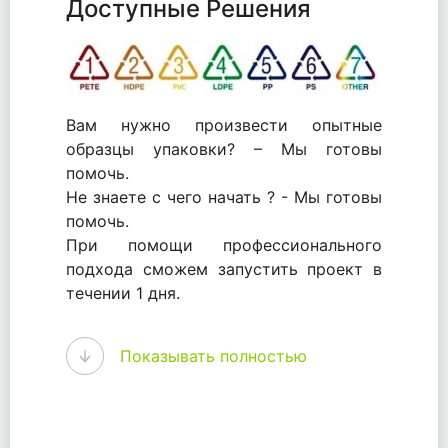
Доступные Решения
Вам нужно произвести опытные
образцы упаковки? – Мы готовы
помочь.
Не знаете с чего начать ? - Мы готовы
помочь.
При помощи профессионального
подхода сможем запустить проект в
течении 1 дня.
WhitePack - перерабатываем пластик.
Показывать полностью
Мы принимали самое активное
участие в становлении этого рынка в
России и странах СНГ. Наши
товары были первыми в каталоге