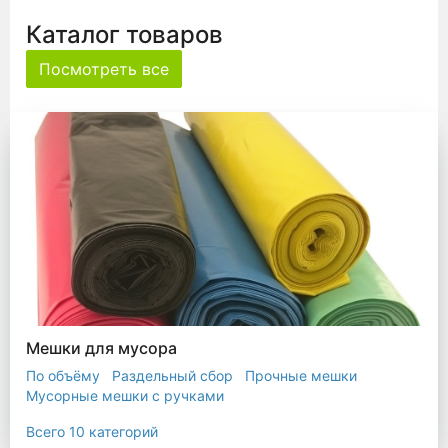
Каталог товаров
Посмотреть все
Мешки для мусора
По объёму
Раздельный сбор
Прочные мешки
Мусорные мешки с ручками
Мешки для евроконтейнера
Мешки с ушками
Всего 10 категорий
Прозрачные мешки
Биоразлагаемые мешки