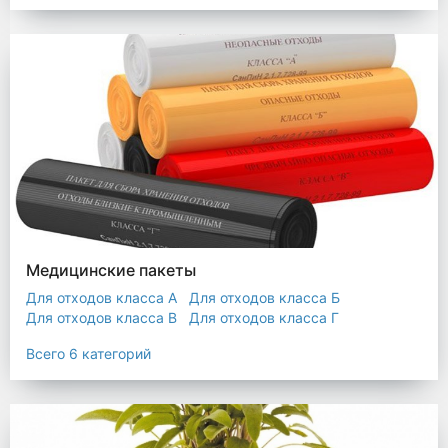
Мешки строительные
Мешок для листьев
Медицинские пакеты
Для отходов класса А
Для отходов класса Б
Для отходов класса В
Для отходов класса Г
Для отходов класса Д
Всего 6 категорий
Пакеты термостойкие для утилизатора