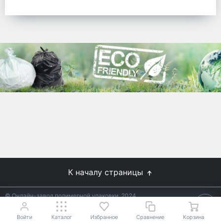
готовых решений для предприятий по
упаковке, и сегодня мы перешли в
раздел производства товаров онлайн
для Вас, по ценам производства.
Используйте готовые решения от
лидеров отрасли.
WhitePack
8 (495) 204-18-49
info@whitepack.ru
К началу страницы
© Онлайн-завод полимерной упаковки, 2024
Не является публичной офертой.
Условия уточняйте у
18+
менеджеров.
Войти
Каталог
Избранное
Сравнение
Корзина