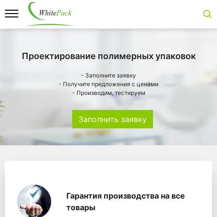
Проектирование полимерных упаковок
- Заполните заявку
- Получите предложения с ценами
- Производим, тестируем
Заполнить заявку
Особенности
Главная
Главные банеры
WhitePack переработк
Гарантия производства на все
товары