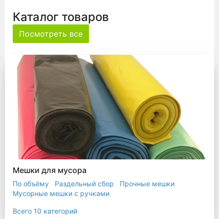
Каталог товаров
Посмотреть все
Мешки для мусора
По объёму
Раздельный сбор
Прочные мешки
Мусорные мешки с ручками
Мешки для евроконтейнера
Мешки с ушками
Всего 10 категорий
Прозрачные мешки
Биоразлагаемые мешки