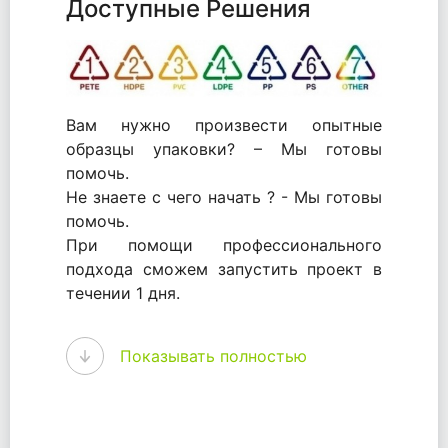
Доступные Решения
Вам нужно произвести опытные
образцы упаковки? – Мы готовы
помочь.
Не знаете с чего начать ? - Мы готовы
помочь.
При помощи профессионального
подхода сможем запустить проект в
течении 1 дня.
WhitePack - перерабатываем пластик.
Показывать полностью
Мы принимали самое активное
участие в становлении этого рынка в
России и странах СНГ. Наши
товары были первыми в каталоге