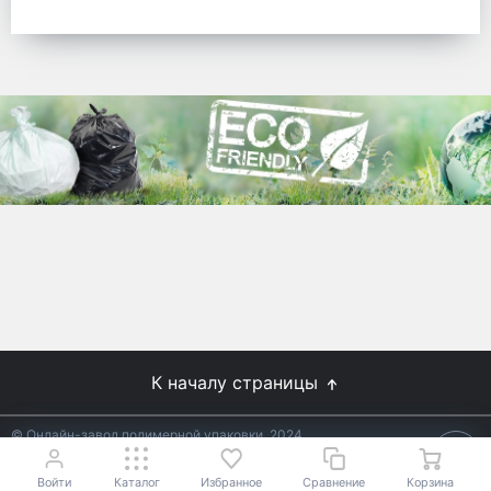
готовых решений для предприятий по
упаковке, и сегодня мы перешли в
раздел производства товаров онлайн
для Вас, по ценам производства.
Используйте готовые решения от
лидеров отрасли.
WhitePack
8 (495) 204-18-49
info@whitepack.ru
К началу страницы
© Онлайн-завод полимерной упаковки, 2024
Не является публичной офертой.
Условия уточняйте у
18+
менеджеров.
Войти
Каталог
Избранное
Сравнение
Корзина