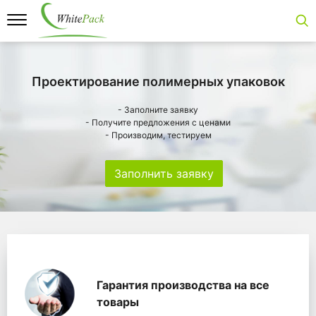
Проектирование полимерных упаковок
- Заполните заявку
- Получите предложения с ценами
- Производим, тестируем
Заполнить заявку
Особенности
Главная
Главные банеры
WhitePack переработк
Гарантия производства на все
товары