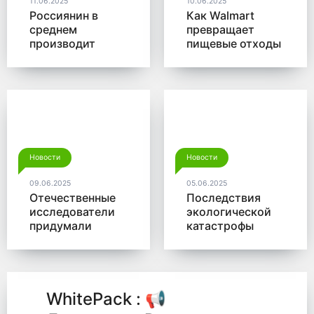
11.06.2025
10.06.2025
Россиянин в
Как Walmart
среднем
превращает
производит
пищевые отходы
больше 350 кг
в доходы
мусора в год
Новости
Новости
09.06.2025
05.06.2025
Отечественные
Последствия
исследователи
экологической
придумали
катастрофы
новый способ
помогут убрать
для утилизации
микробы от
древесины
Роснано
WhitePack : 📢