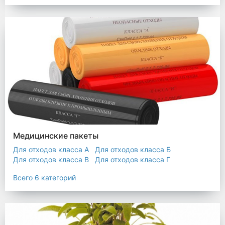
Мешки строительные
Мешок для листьев
Медицинские пакеты
Для отходов класса А
Для отходов класса Б
Для отходов класса В
Для отходов класса Г
Для отходов класса Д
Всего 6 категорий
Пакеты термостойкие для утилизатора