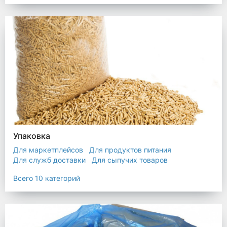
Упаковка
Для маркетплейсов
Для продуктов питания
Для служб доставки
Для сыпучих товаров
Для текстиля
Мешки
Пакеты
Пленка
Всего 10 категорий
Промышленная упаковка
Прочая полиэтиленовая упаковка