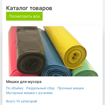
Каталог товаров
Посмотреть все
Мешки для мусора
По объёму
Раздельный сбор
Прочные мешки
Мусорные мешки с ручками
Мешки для евроконтейнера
Мешки с ушками
Всего 10 категорий
Прозрачные мешки
Биоразлагаемые мешки