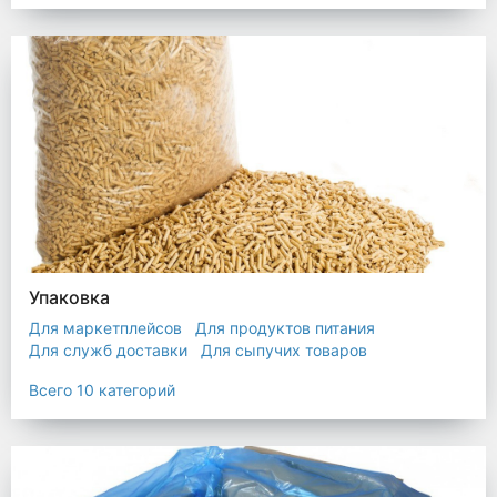
Упаковка
Для маркетплейсов
Для продуктов питания
Для служб доставки
Для сыпучих товаров
Для текстиля
Мешки
Пакеты
Пленка
Всего 10 категорий
Промышленная упаковка
Прочая полиэтиленовая упаковка