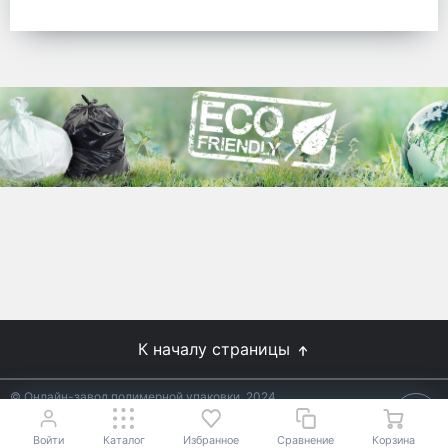
готовых решений для предприятий по
упаковке, и сегодня мы перешли в
раздел производства товаров онлайн
для Вас, по ценам производства.
Используйте готовые решения от
лидеров отрасли.
WhitePack
8 (495) 204-18-49
info@whitepack.ru
К началу страницы
© Онлайн-завод полимерной упаковки, 2024
Не является публичной офертой.
Условия уточняйте у
18+
менеджеров.
Войти
Каталог
Избранное
Сравнение
Корзина