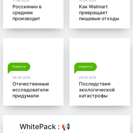
11.06.2025
10.06.2025
Россиянин в
Как Walmart
среднем
превращает
производит
пищевые отходы
больше 350 кг
в доходы
мусора в год
Новости
Новости
09.06.2025
05.06.2025
Отечественные
Последствия
исследователи
экологической
придумали
катастрофы
новый способ
помогут убрать
для утилизации
микробы от
древесины
Роснано
WhitePack : 📢