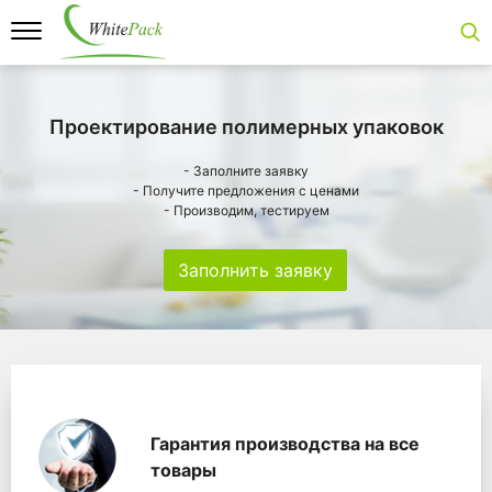
Проектирование полимерных упаковок
- Заполните заявку
- Получите предложения с ценами
- Производим, тестируем
Заполнить заявку
Особенности
Главная
Главные банеры
WhitePack переработк
Гарантия производства на все
товары