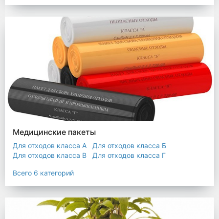
Мешки строительные
Мешок для листьев
Медицинские пакеты
Для отходов класса А
Для отходов класса Б
Для отходов класса В
Для отходов класса Г
Для отходов класса Д
Всего 6 категорий
Пакеты термостойкие для утилизатора