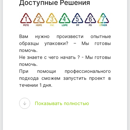
Доступные Решения
Вам нужно произвести опытные
образцы упаковки? – Мы готовы
помочь.
Не знаете с чего начать ? - Мы готовы
помочь.
При помощи профессионального
подхода сможем запустить проект в
течении 1 дня.
WhitePack - перерабатываем пластик.
Показывать полностью
Мы принимали самое активное
участие в становлении этого рынка в
России и странах СНГ. Наши
товары были первыми в каталоге