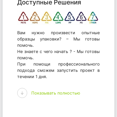
Доступные Решения
Вам нужно произвести опытные
образцы упаковки? – Мы готовы
помочь.
Не знаете с чего начать ? - Мы готовы
помочь.
При помощи профессионального
подхода сможем запустить проект в
течении 1 дня.
WhitePack - перерабатываем пластик.
Показывать полностью
Мы принимали самое активное
участие в становлении этого рынка в
России и странах СНГ. Наши
товары были первыми в каталоге