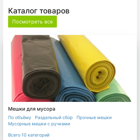
Каталог товаров
Посмотреть все
Мешки для мусора
По объёму
Раздельный сбор
Прочные мешки
Мусорные мешки с ручками
Мешки для евроконтейнера
Мешки с ушками
Всего 10 категорий
Прозрачные мешки
Биоразлагаемые мешки