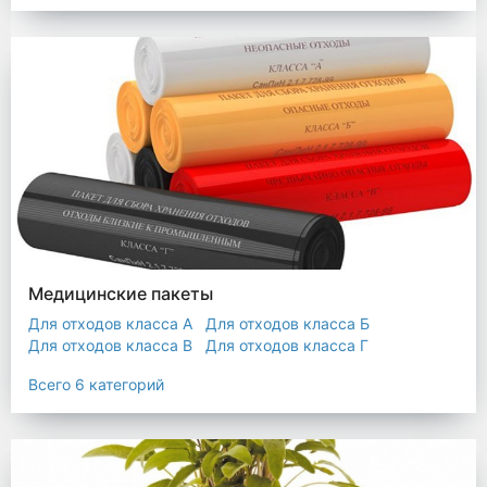
Мешки строительные
Мешок для листьев
Медицинские пакеты
Для отходов класса А
Для отходов класса Б
Для отходов класса В
Для отходов класса Г
Для отходов класса Д
Всего 6 категорий
Пакеты термостойкие для утилизатора