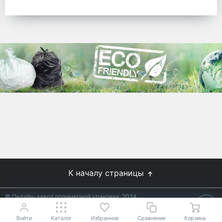
готовых решений для предприятий по
упаковке, и сегодня мы перешли в
раздел производства товаров онлайн
для Вас, по ценам производства.
Используйте готовые решения от
лидеров отрасли.
WhitePack
8 (495) 204-18-49
info@whitepack.ru
К началу страницы
© Онлайн-завод полимерной упаковки, 2024
Не является публичной офертой.
Условия уточняйте у
18+
менеджеров.
Войти
Каталог
Избранное
Сравнение
Корзина