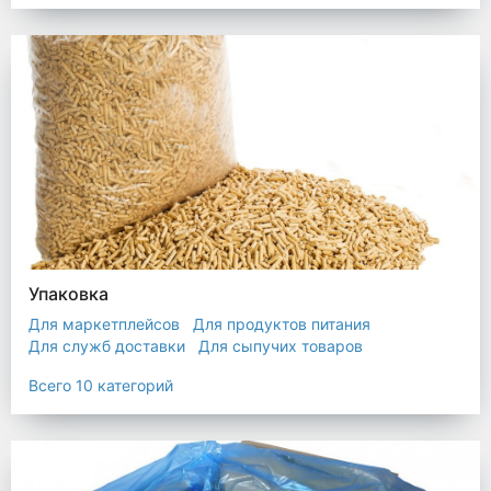
Упаковка
Для маркетплейсов
Для продуктов питания
Для служб доставки
Для сыпучих товаров
Для текстиля
Мешки
Пакеты
Пленка
Всего 10 категорий
Промышленная упаковка
Прочая полиэтиленовая упаковка