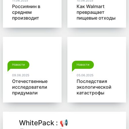
11.06.2025
10.06.2025
Россиянин в
Как Walmart
среднем
превращает
производит
пищевые отходы
больше 350 кг
в доходы
мусора в год
Новости
Новости
09.06.2025
05.06.2025
Отечественные
Последствия
исследователи
экологической
придумали
катастрофы
новый способ
помогут убрать
для утилизации
микробы от
древесины
Роснано
WhitePack : 📢