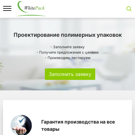
Проектирование полимерных упаковок
- Заполните заявку
- Получите предложения с ценами
- Производим, тестируем
Заполнить заявку
Особенности
Главная
Главные банеры
WhitePack переработк
Гарантия производства на все
товары