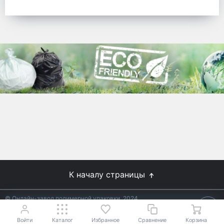
готовых решений для предприятий по
упаковке, и сегодня мы перешли в
раздел производства товаров онлайн
для Вас, по ценам производства.
Используйте готовые решения от
лидеров отрасли.
WhitePack
8 (495) 204-18-49
info@whitepack.ru
К началу страницы
© Онлайн-завод полимерной упаковки, 2024
Не является публичной офертой.
Условия уточняйте у
18+
менеджеров.
Войти
Каталог
Избранное
Сравнение
Корзина