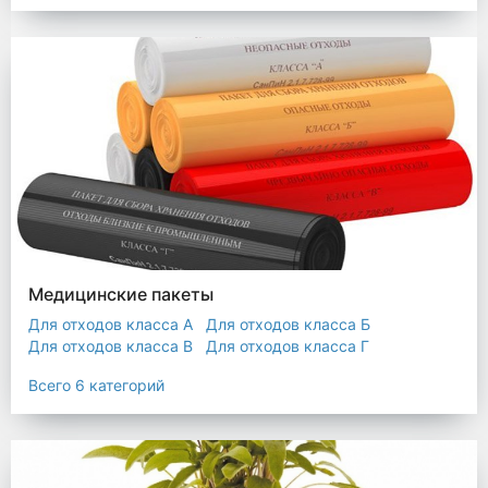
Мешки строительные
Мешок для листьев
Медицинские пакеты
Для отходов класса А
Для отходов класса Б
Для отходов класса В
Для отходов класса Г
Для отходов класса Д
Всего 6 категорий
Пакеты термостойкие для утилизатора