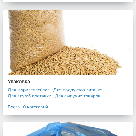
Упаковка
Для маркетплейсов
Для продуктов питания
Для служб доставки
Для сыпучих товаров
Для текстиля
Мешки
Пакеты
Пленка
Всего 10 категорий
Промышленная упаковка
Прочая полиэтиленовая упаковка