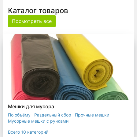
Каталог товаров
Посмотреть все
Мешки для мусора
По объёму
Раздельный сбор
Прочные мешки
Мусорные мешки с ручками
Мешки для евроконтейнера
Мешки с ушками
Всего 10 категорий
Прозрачные мешки
Биоразлагаемые мешки