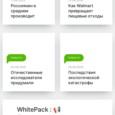
11.06.2025
10.06.2025
Россиянин в
Как Walmart
среднем
превращает
производит
пищевые отходы
больше 350 кг
в доходы
мусора в год
Новости
Новости
09.06.2025
05.06.2025
Отечественные
Последствия
исследователи
экологической
придумали
катастрофы
новый способ
помогут убрать
для утилизации
микробы от
древесины
Роснано
WhitePack : 📢