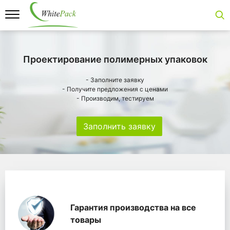
Проектирование полимерных упаковок
- Заполните заявку
- Получите предложения с ценами
- Производим, тестируем
Заполнить заявку
Особенности
Главная
Главные банеры
WhitePack переработк
Гарантия производства на все
товары