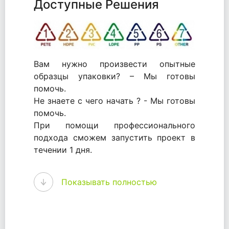
Доступные Решения
Вам нужно произвести опытные
образцы упаковки? – Мы готовы
помочь.
Не знаете с чего начать ? - Мы готовы
помочь.
При помощи профессионального
подхода сможем запустить проект в
течении 1 дня.
WhitePack - перерабатываем пластик.
Показывать полностью
Мы принимали самое активное
участие в становлении этого рынка в
России и странах СНГ. Наши
товары были первыми в каталоге