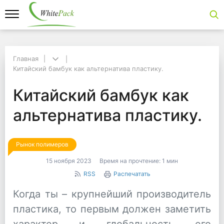
Главная
Главная
Китайский бамбук как альтернатива пластику.
Китайский бамбук как альтернатива пластику.
Китайский бамбук как
Китайский бамбук как
альтернатива пластику.
Рынок полимеров
15 ноября 2023
Время на прочтение:
1 мин
RSS
Распечатать
Когда ты – крупнейший производитель
пластика, то первым должен заметить
характер и глобальность его