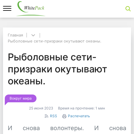
Главная
Главная
Рыболовные сети-призраки окутывают океаны.
Рыболовные сети-призраки окутывают океаны.
Рыболовные сети-при
Рыболовные сети-
призраки окутывают
океаны.
Вокруг мира
25 июня 2023
Время на прочтение:
1 мин
RSS
Распечатать
И снова волонтеры. И снова