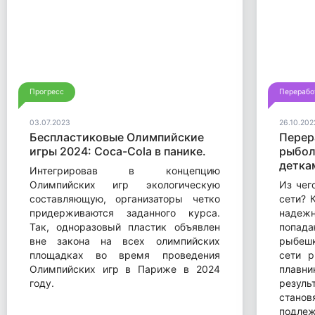
Прогресс
Перерабо
03.07.2023
26.10.202
Беспластиковые Олимпийские
Перер
игры 2024: Coca-Cola в панике.
рыбол
детка
Интегрировав в концепцию
Олимпийских игр экологическую
Из чег
составляющую, организаторы четко
сети? 
придерживаются заданного курса.
надеж
Так, одноразовый пластик объявлен
попад
вне закона на всех олимпийских
рыбешк
площадках во время проведения
сети 
Олимпийских игр в Париже в 2024
плавн
году.
резуль
стано
подлеж