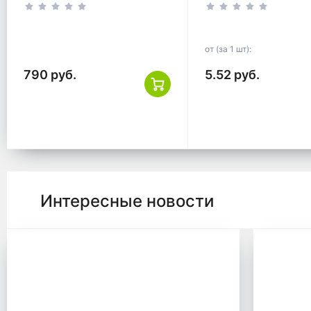
мкм 55*60 300 шт
белый ТУ
(30шт*10рул)
от (за 1 шт):
790 руб.
5.52 руб.
Интересные новости