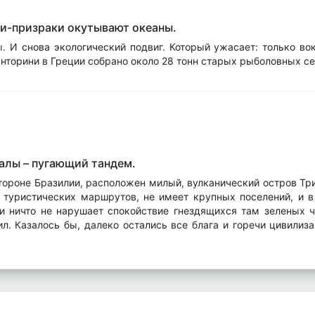
и-призраки окутывают океаны.
. И снова экологический подвиг. Который ужасает: только во
анторини в Греции собрано около 28 тонн старых рыболовных се
алы – пугающий тандем.
стороне Бразилии, расположен милый, вулканический остров Тр
и туристических маршрутов, не имеет крупных поселений, и в
 и ничто не нарушает спокойствие гнездящихся там зеленых ч
л. Казалось бы, далеко остались все блага и горечи цивилиза