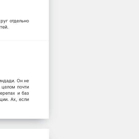
круг отдельно
тей.
индади. Он не
 целом почти
ерепах и баз
ции. Ах, если