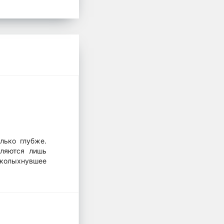
лько глубже.
вляются лишь
всколыхнувшее