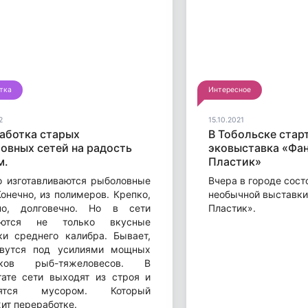
тка
Интересное
2
15.10.2021
аботка старых
В Тобольске стар
овных сетей на радость
эковыставка «Фа
м.
Пластик»
о изготавливаются рыболовные
Вчера в городе сост
Конечно, из полимеров. Крепко,
необычной выставки
но, долговечно. Но в сети
Пластик».
аются не только вкусные
и среднего калибра. Бывает,
рвутся под усилиями мощных
иков рыб-тяжеловесов. В
тате сети выходят из строя и
вятся мусором. Который
ит переработке.