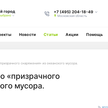
й город
+7 (495) 204-18-49
выбрано
Московская область
оекты
Новости
Статьи
Акции
Помощь
«призрачного снаряжения» из океанского мусора.
о мусора.
ство «призрачного сна
о «призрачного
ого мусора.
RSS