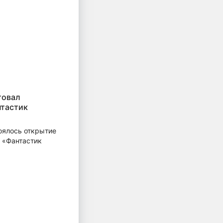
товал
нтастик
оялось открытие
 «Фантастик