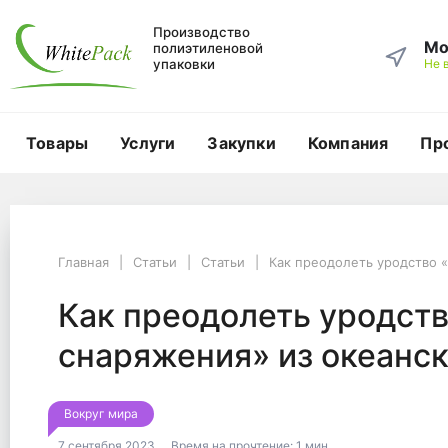
Производство
Мо
полиэтиленовой
упаковки
Не 
Товары
Услуги
Закупки
Компания
Пр
Главная
Статьи
Статьи
Главная
Статьи
Статьи
Как преодолеть уродство 
Как преодолеть уродство «призрачного снаряжения» из океанског
Как преодолеть урод
Как преодолеть уродств
снаряжения» из океанск
Вокруг мира
7 сентября 2023
Время на прочтение:
1 мин