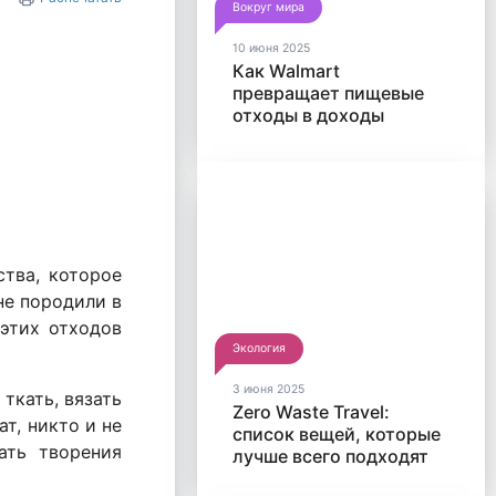
Вокруг мира
10 июня 2025
Как Walmart
превращает пищевые
отходы в доходы
ства, которое
не породили в
 этих отходов
Экология
3 июня 2025
ткать, вязать
Zero Waste Travel:
т, никто и не
список вещей, которые
ать творения
лучше всего подходят
для путешествий без