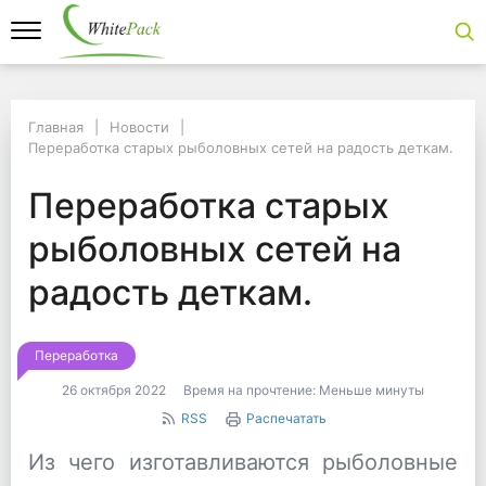
Главная
Главная
Новости
Новости
Переработка старых рыболовных сетей на радость деткам.
Переработка старых рыболовных сетей на радость деткам.
Переработка старых 
Переработка старых
рыболовных сетей на
радость деткам.
Переработка
26 октября 2022
Время на прочтение:
Меньше минуты
RSS
Распечатать
Из чего изготавливаются рыболовные