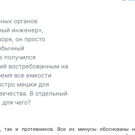
ьных органов
рный инженер»,
оря, он просто
обычный
е получился
ший востребованным на
ремя все емкости
быстро мешки для
вечества. В отдельный
 для чего?
, так и противников. Все их минусы обоснованы н