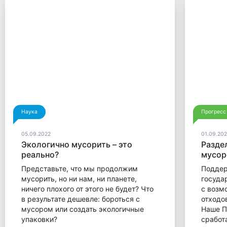
Наука
Прогресс
05.09.2022
01.09.202
Экологично мусорить – это
Разде
реально?
мусо
Представьте, что мы продолжим
Поддер
мусорить, но ни нам, ни планете,
госуда
ничего плохого от этого не будет? Что
с возм
в результате дешевле: бороться с
отходо
мусором или создать экологичные
Наше П
упаковки?
сработ