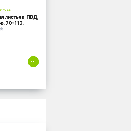
истьев
я листьев, ПВД,
в, 70*110,
.