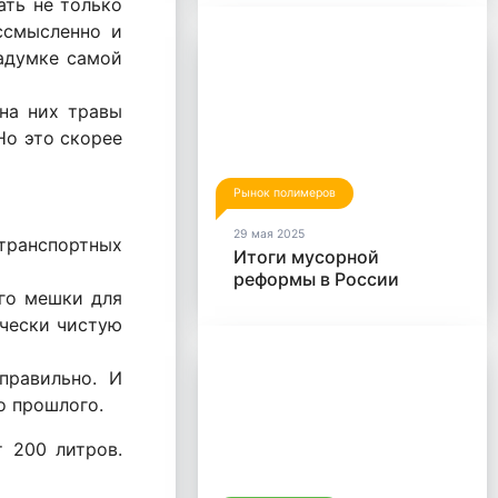
пластика
ать не только
ссмысленно и
адумке самой
 на них травы
Но это скорее
Рынок полимеров
29 мая 2025
 транспортных
Итоги мусорной
реформы в России
ого мешки для
ически чистую
правильно. И
о прошлого.
 200 литров.