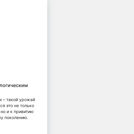
ологическим
м – такой урожай
ся это не только
 но и к привитию
му поколению.