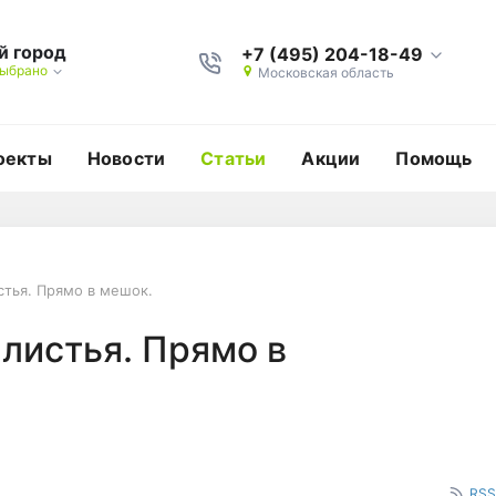
й город
+7 (495) 204-18-49
выбрано
Московская область
оекты
Новости
Статьи
Акции
Помощь
стья. Прямо в мешок.
ают листья. Прямо в м
 листья. Прямо в
RSS