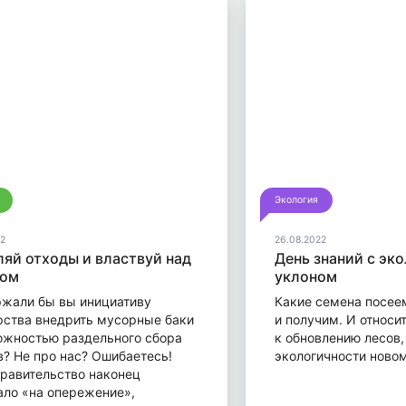
Экология
2
26.08.2022
ляй отходы и властвуй над
День знаний с эк
ром
уклоном
жали бы вы инициативу
Какие семена посее
рства внедрить мусорные баки
и получим. И относит
ожностью раздельного сбора
к обновлению лесов,
в? Не про нас? Ошибаетесь!
экологичности ново
равительство наконец
ало «на опережение»,