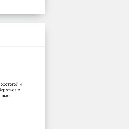
ростотой и
бираться в
учные