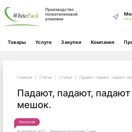
Производство
Мо
полиэтиленовой
упаковки
Не 
Товары
Услуги
Закупки
Компания
Пр
Главная
Статьи
Статьи
Главная
Статьи
Статьи
Падают, падают, падают ли
Падают, падают, падают листья. Прямо в мешок.
Падают, падают, пад
Падают, падают, падают
мешок.
Экология
6 сентября 2022
Время на прочтение:
1 мин