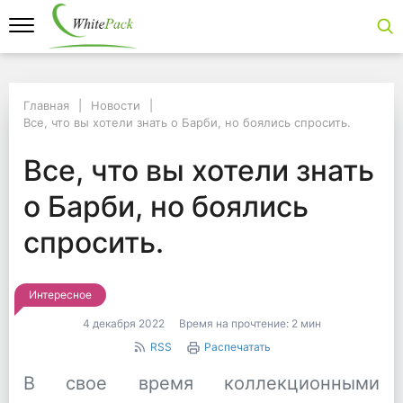
Главная
Главная
Новости
Новости
Все, что вы хотели знать о Барби, но боялись спросить.
Все, что вы хотели знать о Барби, но боялись спросить.
Все, что вы хотели зн
Все, что вы хотели знать
о Барби, но боялись
спросить.
Интересное
4 декабря 2022
Время на прочтение:
2 мин
RSS
Распечатать
В свое время коллекционными