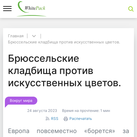
Главная
Главная
Брюссельские кладбища против искусственных цветов.
Брюссельские кладбища против искусственных цветов.
Брюссельские кладби
Брюссельские
кладбища против
искусственных цветов.
Вокруг мира
24 августа 2023
Время на прочтение:
1 мин
RSS
Распечатать
Европа повсеместно «борется» за