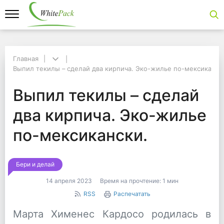
Главная
Главная
Выпил текилы – сделай два кирпича. Эко-жилье по-мексиканск
Выпил текилы – сделай два кирпича. Эко-жилье по-мексикански.
Выпил текилы – сдел
Выпил текилы – сделай
два кирпича. Эко-жилье
по-мексикански.
Бери и делай
14 апреля 2023
Время на прочтение:
1 мин
RSS
Распечатать
Марта Хименес Кардосо родилась в