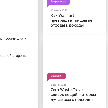
Вокруг мира
10 июня 2025
Как Walmart
превращает пищевые
отходы в доходы
ы, простейших и
внешней стороны
Экология
3 июня 2025
Zero Waste Travel:
список вещей, которые
лучше всего подходят
для путешествий без