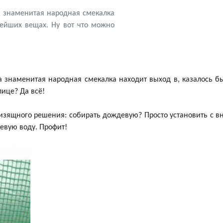
ша знаменитая народная смекалка
нейших вещах. Ну вот что можно
а знаменитая народная смекалка находит выход в, казалось б
ице? Да всё!
 и изящного решения: собирать дождевую? Просто установить с 
евую воду. Профит!