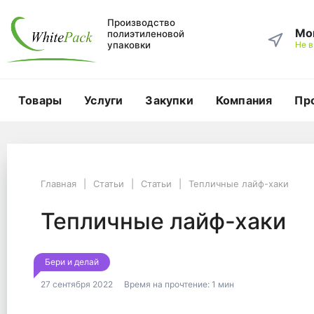
Производство
Мо
полиэтиленовой
упаковки
Не 
Товары
Услуги
Закупки
Компания
Пр
Главная
Статьи
Статьи
Главная
Статьи
Статьи
Тепличные лайф-хаки
Тепличные лайф-хаки
Тепличные лайф-хак
Тепличные лайф-хаки
Бери и делай
27 сентября 2022
Время на прочтение:
1 мин