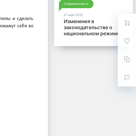
Современность
27 мая 2025
отипы и сделать
Изменения в
покажут себя во
законодательстве о
национальном режиме
и отчетности по Закону
№ 44-ФЗ в 2025 года